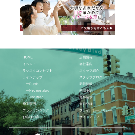
HOME
店舗情報
イベント
会社案内
ラシスタコンセプト
スタッフ紹介
ラインナップ
スタッフブログ
ーRustic
新着情報
ーNeo nostalgic
来場予約
ーThe Base
資料請求
施工事例
会員登録
プランランキング
プライバシーポリシー
お客様の声
サイトマップ