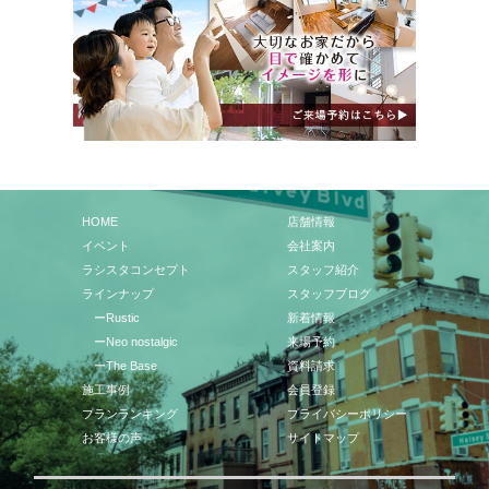
HOME
店舗情報
イベント
会社案内
ラシスタコンセプト
スタッフ紹介
ラインナップ
スタッフブログ
ーRustic
新着情報
ーNeo nostalgic
来場予約
ーThe Base
資料請求
施工事例
会員登録
プランランキング
プライバシーポリシー
お客様の声
サイトマップ