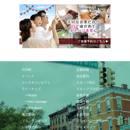
HOME
店舗情報
イベント
会社案内
ラシスタコンセプト
スタッフ紹介
ラインナップ
スタッフブログ
ーRustic
新着情報
ーNeo nostalgic
来場予約
ーThe Base
資料請求
施工事例
会員登録
プランランキング
プライバシーポリシー
お客様の声
サイトマップ