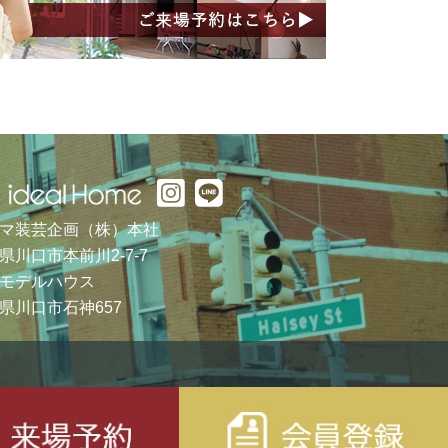
マ装芸企画（株）本社
県川口市本前川2-7-7
モデルハウス
県川口市石神657