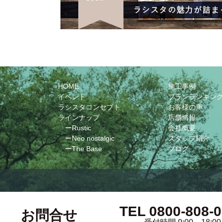
HOME
施工事例
イベント
プランランキン
ラシスタコンセプト
お客様の声
ラインナップ
店舗情報
ーRustic
会社概要
ーNeo nostalgic
スタッフ紹介
ーThe Base
ブログ
TEL 0800-808-
お問合せ